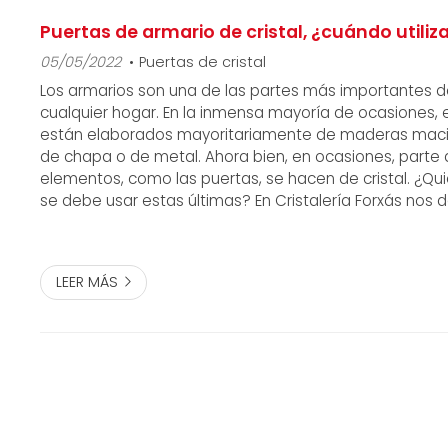
Puertas de armario de cristal, ¿cuándo utiliz
05/05/2022
Puertas de cristal
Los armarios son una de las partes más importantes de
cualquier hogar. En la inmensa mayoría de ocasiones, 
están elaborados mayoritariamente de maderas maciz
de chapa o de metal. Ahora bien, en ocasiones, parte 
elementos, como las puertas, se hacen de cristal. ¿Q
se debe usar estas últimas? En Cristalería Forxás nos
sector de la manufactura del vidrio y a la fabricación d
productos con este material. S...
LEER MÁS