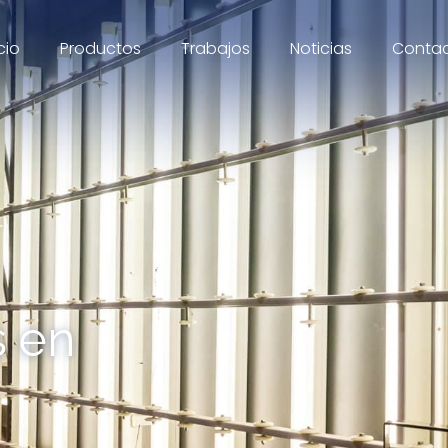
cio
Productos
Trabajos
Noticias
Conta
s en