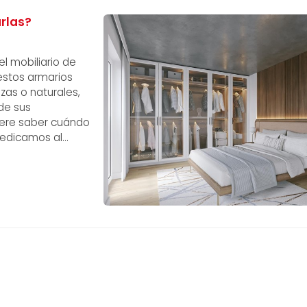
arlas?
l mobiliario de
estos armarios
as o naturales,
de sus
uiere saber cuándo
 dedicamos al
e diversos