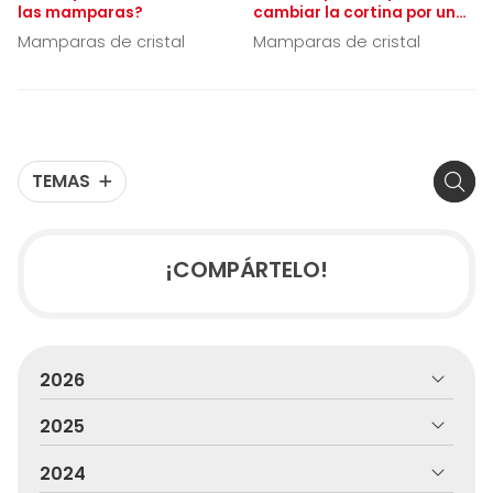
las mamparas?
cambiar la cortina por una
mampara de baño de
Mamparas de cristal
Mamparas de cristal
cristal
TEMAS
¡COMPÁRTELO!
2026
2025
2024